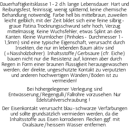
Dauerhaftigkeitsklasse 1-2 d.h. lange Lebensdauer. Hart und
Reibungsfest, feinrissig, wenig splitternd, keine chemische
Behandlung notwendig. Farbe hell bis mittelbraun, zuweilen
leicht gelblich, mit der Zeit bildet sich eine feine silbrig-
graue Patina.Trocknungsschwund sehr hoch, Verzug
mittelmässig. Keine Wuchsfehler, etwas Splint an den
Kanten. Kleine Wurmlöcher (Pinholes- Durchmesser 1-
1,5mm) sind eine typische Eigenschaft, verursacht durch
Insekten, die nur im lebenden Baum aktiv sind
(=Nassholzbohrer). Inhaltsstoffe/Gerbsäure (cfr. Eiche)
bauen nicht nur die Resistenz auf, können aber durch
Regen in Form einer braunen Flüssigkeit herausgewaschen
werden; der direkte, ungeschützte Kontakt zu verputzten
und anderen hochwertigen Wänden/Böden ist zu
vermeiden!
Bei höhergelegener Verlegung sind
Entwässerung/Regengulli/Fallrohre vorzusehen. Nur
Edelstahlverschraubung !
Der Eisenkontakt verursacht blau-schwarze Verfärbungen
und sollte grundsätzlich vermieden werden, da die
Inhaltsstoffe aus Eisen korrodieren. Flecken ggf. mit
Oxalsäure/heissem Wasser entfernen.