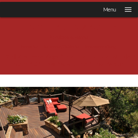
Menu
POLY - HARTHOLZ AUSTRIA
Produktion & Handel
Fassaden - Terrassen/Geländer - Innenausstattung
Häuslbauermesse Klagenfurt 20.02.-22.02.2026 Halle 3
Stand: B 03 - wir freuen uns auf Ihren Besuch!